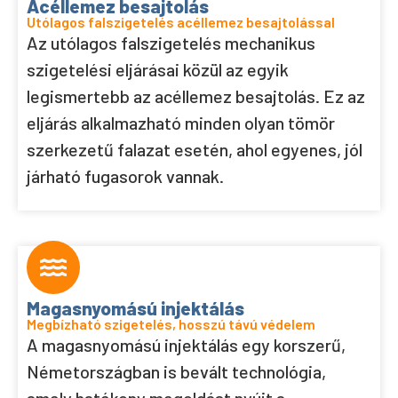
Acéllemez besajtolás
Utólagos falszigetelés acéllemez besajtolással
Az utólagos falszigetelés mechanikus
szigetelési eljárásai közül az egyik
legismertebb az acéllemez besajtolás. Ez az
eljárás alkalmazható minden olyan tömör
szerkezetű falazat esetén, ahol egyenes, jól
járható fugasorok vannak.
Magasnyomású injektálás
Megbízható szigetelés, hosszú távú védelem
A magasnyomású injektálás egy korszerű,
Németországban is bevált technológia,