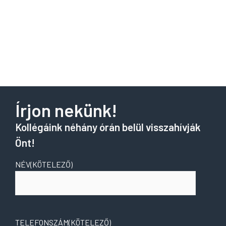
Írjon nekünk!
Kollégáink néhány órán belül visszahívják
Önt!
NÉV
(KÖTELEZŐ)
TELEFONSZÁM
(KÖTELEZŐ)