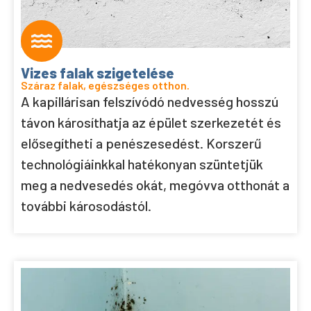
Vizes falak szigetelése
Száraz falak, egészséges otthon.
A kapillárisan felszívódó nedvesség hosszú
távon károsíthatja az épület szerkezetét és
elősegítheti a penészesedést. Korszerű
technológiáinkkal hatékonyan szüntetjük
meg a nedvesedés okát, megóvva otthonát a
további károsodástól.