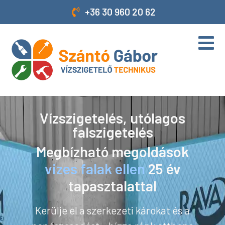
+36 30 960 20 62
Vízszigetelés, utólagos
falszigetelés
Megbízható megoldások
vizes falak ellen
25 év
tapasztalattal
Kerülje el a szerkezeti károkat és a