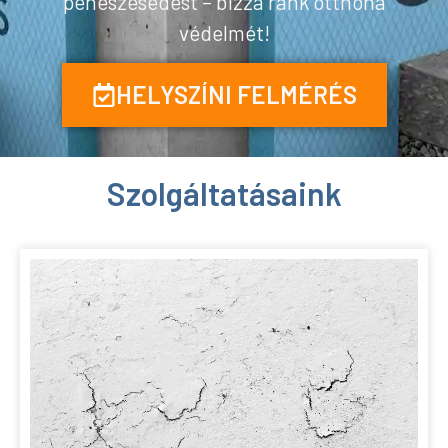
penészesedést – bízza ránk otthona
védelmét!
HELYSZÍNI FELMÉRÉS
Szolgáltatásaink