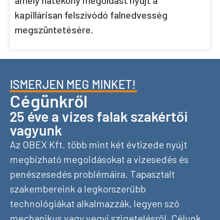
amely hatékony megoldást nyújt a
kapillárisan felszívódó falnedvesség
megszüntetésére.
ISMERJEN MEG MINKET!
Cégünkről
25 éve a vizes falak szakértői
vagyunk
Az OBEX Kft. több mint két évtizede nyújt
megbízható megoldásokat a vizesedés és
penészesedés problémáira. Tapasztalt
szakembereink a legkorszerűbb
technológiákat alkalmazzák, legyen szó
mechanikus vagy vegyi szigetelésről. Célunk,