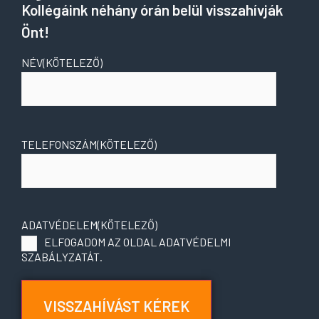
Kollégáink néhány órán belül visszahívják
Önt!
NÉV
(KÖTELEZŐ)
TELEFONSZÁM
(KÖTELEZŐ)
ADATVÉDELEM
(KÖTELEZŐ)
ELFOGADOM AZ OLDAL ADATVÉDELMI
SZABÁLYZATÁT.
VISSZAHÍVÁST KÉREK