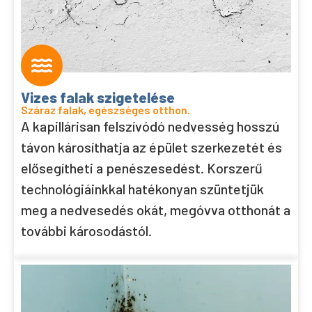
Vizes falak szigetelése
Száraz falak, egészséges otthon.
A kapillárisan felszívódó nedvesség hosszú
távon károsíthatja az épület szerkezetét és
elősegítheti a penészesedést. Korszerű
technológiáinkkal hatékonyan szüntetjük
meg a nedvesedés okát, megóvva otthonát a
további károsodástól.