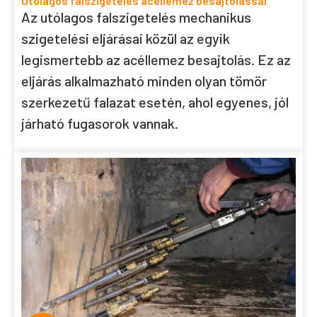
Utólagos falszigetelés acéllemez besajtolással
Az utólagos falszigetelés mechanikus
szigetelési eljárásai közül az egyik
legismertebb az acéllemez besajtolás. Ez az
eljárás alkalmazható minden olyan tömör
szerkezetű falazat esetén, ahol egyenes, jól
járható fugasorok vannak.