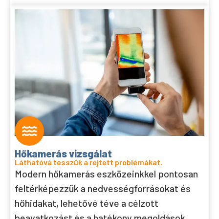
Hőkamerás vizsgálat
Láthatóvá tesszük a rejtett problémákat.
Modern hőkamerás eszközeinkkel pontosan
feltérképezzük a nedvességforrásokat és
hőhidakat, lehetővé téve a célzott
beavatkozást és a hatékony megoldások