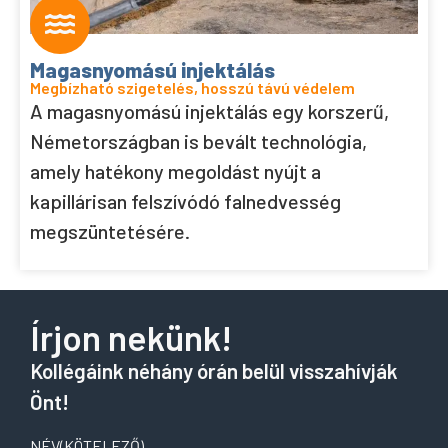
Magasnyomású injektálás
Megbízható szigetelés, hosszú távú védelem
A magasnyomású injektálás egy korszerű,
Németországban is bevált technológia,
amely hatékony megoldást nyújt a
kapillárisan felszívódó falnedvesség
megszüntetésére.
Írjon nekünk!
Kollégáink néhány órán belül visszahívják
Önt!
NÉV
(KÖTELEZŐ)